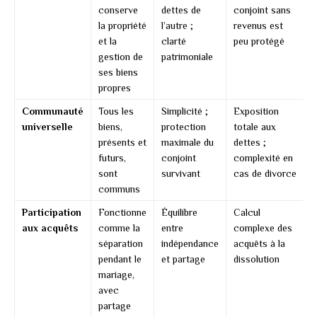
conserve
dettes de
conjoint sans
la propriété
l’autre ;
revenus est
e
et la
clarté
peu protégé
gestion de
patrimoniale
r
ses biens
propres
Communauté
Tous les
Simplicité ;
Exposition
T
universelle
biens,
protection
totale aux
p
présents et
maximale du
dettes ;
futurs,
conjoint
complexité en
sont
survivant
cas de divorce
communs
Participation
Fonctionne
Équilibre
Calcul
aux acquêts
comme la
entre
complexe des
séparation
indépendance
acquêts à la
pendant le
et partage
dissolution
mariage,
avec
partage