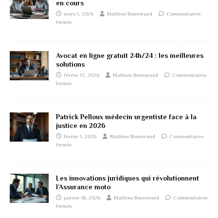
en cours
mars 1, 2026
Mathieu Bonnerand
Commentaires
fermés
Avocat en ligne gratuit 24h/24 : les meilleures
solutions
février 13, 2026
Mathieu Bonnerand
Commentaires
fermés
Patrick Pelloux médecin urgentiste face à la
justice en 2026
février 1, 2026
Mathieu Bonnerand
Commentaires
fermés
Les innovations juridiques qui révolutionnent
l’Assurance moto
janvier 18, 2026
Mathieu Bonnerand
Commentaires
fermés