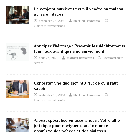
Le conjoint survivant peut-il vendre sa maison
après un décès
décembre 22, 2025
Mathieu Bonnerand
Commentaires fermés
Anticiper l’héritage : Prévenir les déchirements
familiaux avant qu’ils ne surviennent
août 23, 2025
Mathieu Bonnerand
Commentaires
fermés
Contester une décision MDPH : ce qu’il faut
savoir !
septembre 19, 2024
Mathieu Bonnerand
Commentaires fermés
Avocat spécialisé en assurances : Votre allié
juridique pour naviguer dans le monde
complexe des polices et des sinistres