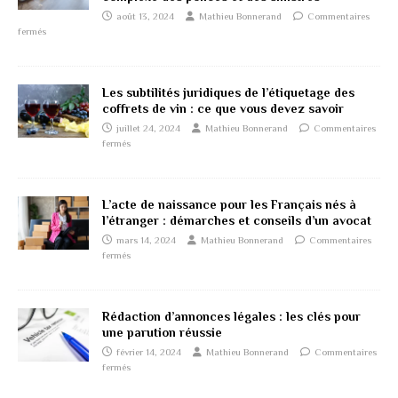
août 13, 2024
Mathieu Bonnerand
Commentaires
fermés
Les subtilités juridiques de l’étiquetage des
coffrets de vin : ce que vous devez savoir
juillet 24, 2024
Mathieu Bonnerand
Commentaires
fermés
L’acte de naissance pour les Français nés à
l’étranger : démarches et conseils d’un avocat
mars 14, 2024
Mathieu Bonnerand
Commentaires
fermés
Rédaction d’annonces légales : les clés pour
une parution réussie
février 14, 2024
Mathieu Bonnerand
Commentaires
fermés