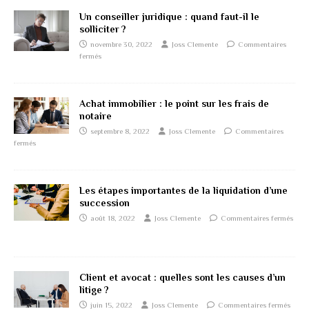
Un conseiller juridique : quand faut-il le
solliciter ?
novembre 30, 2022
Joss Clemente
Commentaires
fermés
Achat immobilier : le point sur les frais de
notaire
septembre 8, 2022
Joss Clemente
Commentaires
fermés
Les étapes importantes de la liquidation d’une
succession
août 18, 2022
Joss Clemente
Commentaires fermés
Client et avocat : quelles sont les causes d’un
litige ?
juin 15, 2022
Joss Clemente
Commentaires fermés