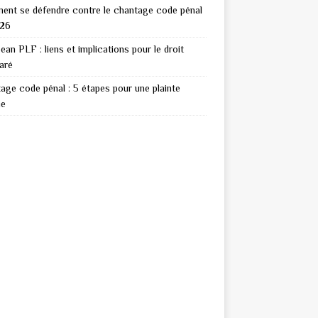
nt se défendre contre le chantage code pénal
026
ean PLF : liens et implications pour le droit
aré
age code pénal : 5 étapes pour une plainte
ie