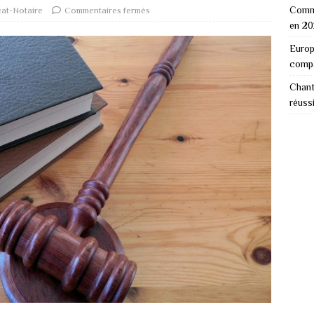
Comme
at-Notaire
Commentaires fermés
en 2
Europ
comp
Chant
réuss