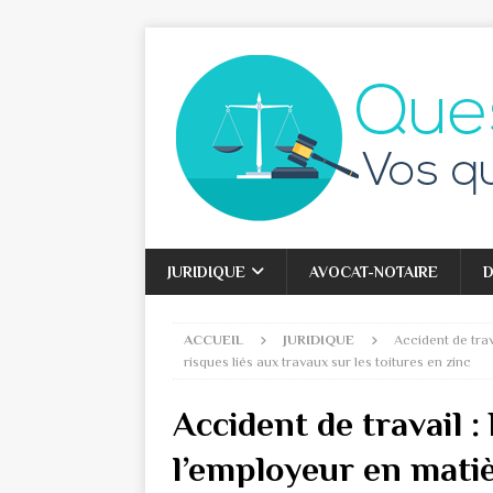
JURIDIQUE
AVOCAT-NOTAIRE
D
ACCUEIL
JURIDIQUE
Accident de trav
risques liés aux travaux sur les toitures en zinc
Accident de travail : 
l’employeur en mati