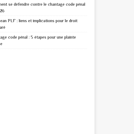
nt se défendre contre le chantage code pénal
026
ean PLF : liens et implications pour le droit
aré
age code pénal : 5 étapes pour une plainte
ie