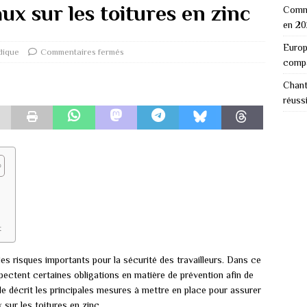
aux sur les toitures en zinc
Comme
en 2
Europ
idique
Commentaires fermés
comp
Chant
réuss
t
des risques importants pour la sécurité des travailleurs. Dans ce
spectent certaines obligations en matière de prévention afin de
icle décrit les principales mesures à mettre en place pour assurer
 sur les toitures en zinc.