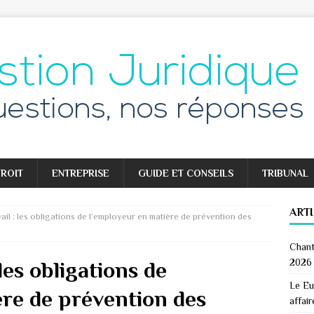
ROIT
ENTREPRISE
GUIDE ET CONSEILS
TRIBUNAL
ART
ail : les obligations de l’employeur en matière de prévention des
Chant
2026
les obligations de
Le Eu
ère de prévention des
affair