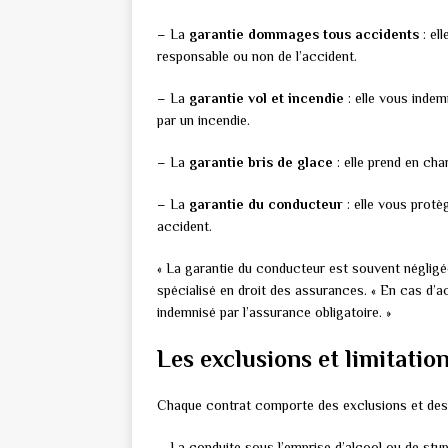
– La
garantie dommages tous accidents
: el
responsable ou non de l’accident.
– La
garantie vol et incendie
: elle vous inde
par un incendie.
– La
garantie bris de glace
: elle prend en cha
– La
garantie du conducteur
: elle vous protè
accident.
« La garantie du conducteur est souvent négligée
spécialisé en droit des assurances. « En cas d’a
indemnisé par l’assurance obligatoire. »
Les exclusions et limitatio
Chaque contrat comporte des exclusions et des li
– La conduite sous l’emprise d’alcool ou de stup