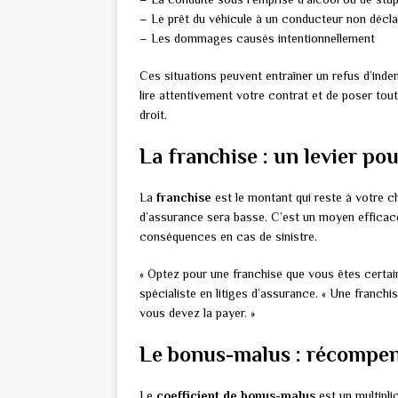
– Le prêt du véhicule à un conducteur non décla
– Les dommages causés intentionnellement
Ces situations peuvent entraîner un refus d’indem
lire attentivement votre contrat et de poser tou
droit.
La franchise : un levier po
La
franchise
est le montant qui reste à votre ch
d’assurance sera basse. C’est un moyen efficace
conséquences en cas de sinistre.
« Optez pour une franchise que vous êtes certai
spécialiste en litiges d’assurance. « Une franchi
vous devez la payer. »
Le bonus-malus : récompen
Le
coefficient de bonus-malus
est un multipli