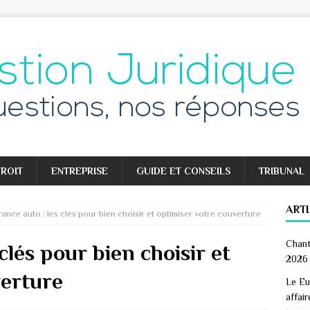
ROIT
ENTREPRISE
GUIDE ET CONSEILS
TRIBUNAL
ART
ance auto : les clés pour bien choisir et optimiser votre couverture
Chant
clés pour bien choisir et
2026
verture
Le Eu
affair