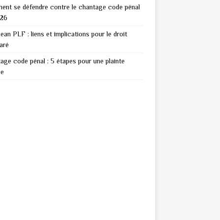
nt se défendre contre le chantage code pénal
026
ean PLF : liens et implications pour le droit
aré
age code pénal : 5 étapes pour une plainte
ie