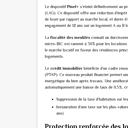
Le dispositif
Pinel+
s’éteint définitivement au 
(LAG). Ce dispositif offre une réduction d’impôt
de loyer par rapport au marché local, et durée 
engagement de 12 ans sur un logement A ou B l
La
fiscalité des meublés
connaît un durcisseme
micro-BIC est ramené à 30% pour les locations m
le marché locatif en faveur des résidences princi
logements.
Le
crédit immobilier
bénéficie d’un cadre renou
(PTAP). Ce nouveau produit financier permet une
énergétique du bien après travaux. Une amélior
automatiquement une baisse de taux de 0,5%, cr
Suppression de la taxe d’habitation sur 
Instauration d’une taxe sur les plus-valu
ans)
Protection renforcée des l