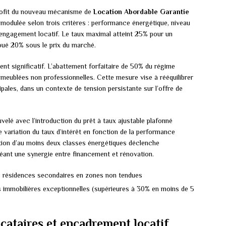
profit du nouveau mécanisme de
Location Abordable Garantie
 modulée selon trois critères : performance énergétique, niveau
d’engagement locatif. Le taux maximal atteint 25% pour un
oué 20% sous le prix du marché.
nt significatif. L’abattement forfaitaire de 50% du régime
eublées non professionnelles. Cette mesure vise à rééquilibrer
pales, dans un contexte de tension persistante sur l’offre de
velé avec l’introduction du prêt à taux ajustable plafonné
 variation du taux d’intérêt en fonction de la performance
ation d’au moins deux classes énergétiques déclenche
éant une synergie entre financement et rénovation.
les résidences secondaires en zones non tendues
es immobilières exceptionnelles (supérieures à 30% en moins de 5
ocataires et encadrement locatif