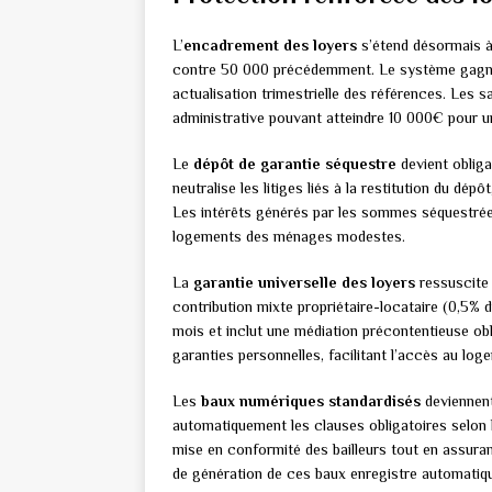
L’
encadrement des loyers
s’étend désormais à
contre 50 000 précédemment. Le système gagne e
actualisation trimestrielle des références. Les
administrative pouvant atteindre 10 000€ pour 
Le
dépôt de garantie séquestre
devient obliga
neutralise les litiges liés à la restitution du dé
Les intérêts générés par les sommes séquestrées
logements des ménages modestes.
La
garantie universelle des loyers
ressuscite 
contribution mixte propriétaire-locataire (0,5% d
mois et inclut une médiation précontentieuse obli
garanties personnelles, facilitant l’accès au log
Les
baux numériques standardisés
deviennent
automatiquement les clauses obligatoires selon la 
mise en conformité des bailleurs tout en assuran
de génération de ces baux enregistre automatiqu