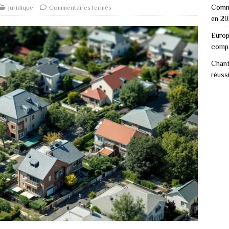
Comme
Juridique
Commentaires fermés
en 2
Europ
comp
Chant
réuss