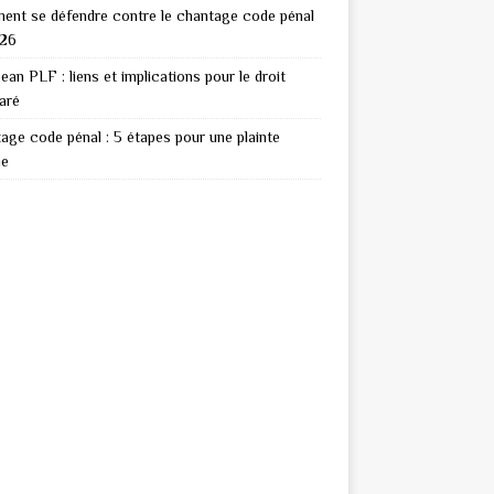
nt se défendre contre le chantage code pénal
026
ean PLF : liens et implications pour le droit
aré
age code pénal : 5 étapes pour une plainte
ie