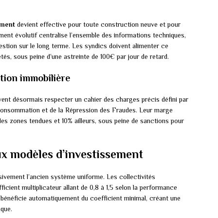
iment
devient effective pour toute construction neuve et pour
ment évolutif centralise l’ensemble des informations techniques,
 gestion sur le long terme. Les syndics doivent alimenter ce
és, sous peine d’une astreinte de 100€ par jour de retard.
ation immobilière
ent désormais respecter un cahier des charges précis défini par
 Consommation et de la Répression des Fraudes. Leur marge
les zones tendues et 10% ailleurs, sous peine de sanctions pour
ux modèles d’investissement
vement l’ancien système uniforme. Les collectivités
ficient multiplicateur allant de 0,8 à 1,5 selon la performance
bénéficie automatiquement du coefficient minimal, créant une
ique.