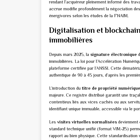
rendant l’acquéreur pleinement informé des trav
accrue modifie profondément la négociation des
énergivores selon les études de la FNAIM.
Digitalisation et blockchai
immobilières
Depuis mars 2025, la
signature électronique
d
immobilières. La loi pour l’Accélération Numériqu
plateforme certifiée par l’ANSSI. Cette dématéri
authentique de 90 à 45 jours, d’après les premiè
L’introduction du
titre de propriété numériqu
majeure. Ce registre distribué garantit une traçabi
contentieux liés aux vices cachés ou aux servi
identifiant unique immuable, accessible via le po
Les
visites virtuelles normalisées
deviennent o
standard technique unifié (format VIM-25) permet
rapport au bien physique. Cette standardisation vi