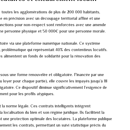
 toutes les agglomérations de plus de 200 000 habitants,
n précision avec un découpage territorial affiné et une
 sanctions pour non-respect sont renforcées avec une amende
une personne physique et 50 000€ pour une personne morale.
toire via une plateforme numérique nationale. Ce système
pôt, problématique qui représentait 40% des contentieux locatifs.
 alimentent un fonds de solidarité pour la rénovation des
sous une forme renouvelée et obligatoire. Financée par une
u loyer pour chaque partie), elle couvre les impayés jusqu’à 18
gatoire. Ce dispositif diminue significativement l’exigence de
ement pour les profils atypiques.
 la norme légale. Ces contrats intelligents intègrent
localisation du bien et son régime juridique. Ils facilitent la
t une protection optimale des locataires. La plateforme publique
ement les contrats, permettant un suivi statistique précis du