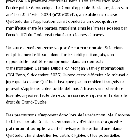
précision. Sa première contrainte tient à son articulation avec
l’ordre public économique. La Cour d’appel de Bordeaux, dans son
arrêt du 23 février 2024 (n°23/01547), a invalidé une clause
Quiétude dont l’application aurait conduit à un
déséquilibre
manifeste
entre les parties, rappelant ainsi les limites posées par
l’article 1171 du Code civil relatif aux clauses abusives.
Un autre écueil concerne sa
portée internationale
. Si la clause
est pleinement efficace dans l’ordre juridique français, son
opposabilité peut être compromise dans un contexte
transfrontalier. L’affaire Dubois c/ Morgan Stanley International
(TGI Paris, 9 décembre 2023) illustre cette difficulté : le tribunal a
jugé que la clause Quiétude invoquée par un résident français ne
pouvait s’appliquer à des actifs détenus à travers une structure
luxembourgeoise, faute de
reconnaissance équivalente
dans le
droit du Grand-Duché.
Des précautions s’imposent donc lors de la rédaction. Me Caroline
Lefebvre, notaire à Lille, recommande « d’établir un
diagnostic
patrimonial complet
avant d’envisager l’insertion d’une clause
Quiétude, afin d’identifier les actifs éligibles et les potentielles