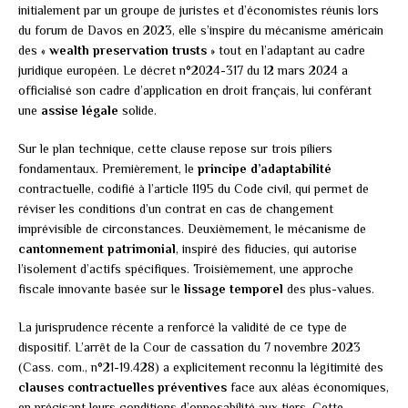
initialement par un groupe de juristes et d’économistes réunis lors
du forum de Davos en 2023, elle s’inspire du mécanisme américain
des «
wealth preservation trusts
» tout en l’adaptant au cadre
juridique européen. Le décret n°2024-317 du 12 mars 2024 a
officialisé son cadre d’application en droit français, lui conférant
une
assise légale
solide.
Sur le plan technique, cette clause repose sur trois piliers
fondamentaux. Premièrement, le
principe d’adaptabilité
contractuelle, codifié à l’article 1195 du Code civil, qui permet de
réviser les conditions d’un contrat en cas de changement
imprévisible de circonstances. Deuxièmement, le mécanisme de
cantonnement patrimonial
, inspiré des fiducies, qui autorise
l’isolement d’actifs spécifiques. Troisièmement, une approche
fiscale innovante basée sur le
lissage temporel
des plus-values.
La jurisprudence récente a renforcé la validité de ce type de
dispositif. L’arrêt de la Cour de cassation du 7 novembre 2023
(Cass. com., n°21-19.428) a explicitement reconnu la légitimité des
clauses contractuelles préventives
face aux aléas économiques,
en précisant leurs conditions d’opposabilité aux tiers. Cette