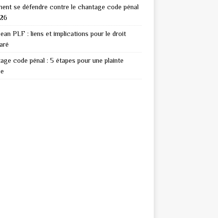
nt se défendre contre le chantage code pénal
026
ean PLF : liens et implications pour le droit
aré
age code pénal : 5 étapes pour une plainte
ie