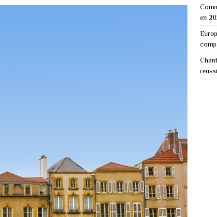
Comme
en 2
Europ
comp
Chant
réuss