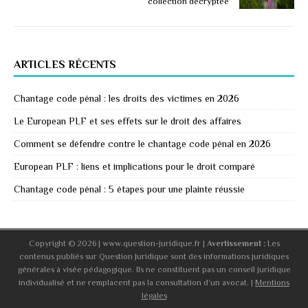
collection décryptée
ARTICLES RÉCENTS
Chantage code pénal : les droits des victimes en 2026
Le European PLF et ses effets sur le droit des affaires
Comment se défendre contre le chantage code pénal en 2026
European PLF : liens et implications pour le droit comparé
Chantage code pénal : 5 étapes pour une plainte réussie
Copyright © 2026 | www.question-juridique.fr
|
Avertissement :
Les
contenus publiés sur Question Juridique sont des informations juridiques
générales à visée pédagogique. Ils ne constituent pas un conseil juridique
individualisé et ne remplacent pas la consultation d’un avocat. |
Mentions
légales