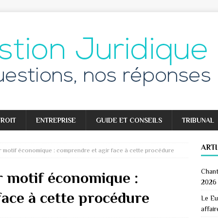
ROIT
ENTREPRISE
GUIDE ET CONSEILS
TRIBUNAL
ART
r motif économique : comprendre et agir face à cette procédure
Chant
r motif économique :
2026
face à cette procédure
Le Eu
affair