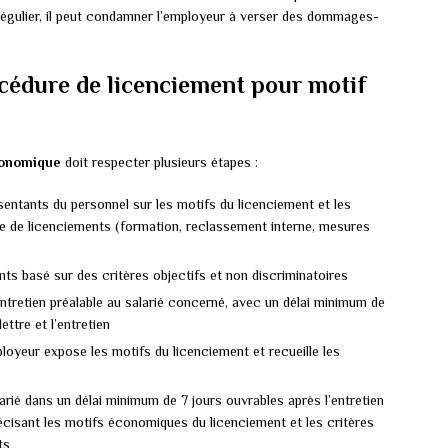
irrégulier, il peut condamner l’employeur à verser des dommages-
cédure de licenciement pour motif
conomique
doit respecter plusieurs étapes :
sentants du personnel sur les motifs du licenciement et les
e de licenciements (formation, reclassement interne, mesures
nts basé sur des critères objectifs et non discriminatoires
entretien préalable au salarié concerné, avec un délai minimum de
ettre et l’entretien
ployeur expose les motifs du licenciement et recueille les
larié dans un délai minimum de 7 jours ouvrables après l’entretien
récisant les motifs économiques du licenciement et les critères
ts