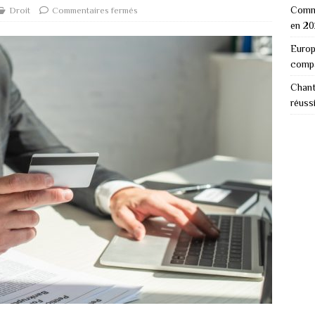
Comme
Droit
Commentaires fermés
en 2
Europ
comp
Chant
réuss