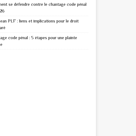
nt se défendre contre le chantage code pénal
026
ean PLF : liens et implications pour le droit
aré
age code pénal : 5 étapes pour une plainte
ie