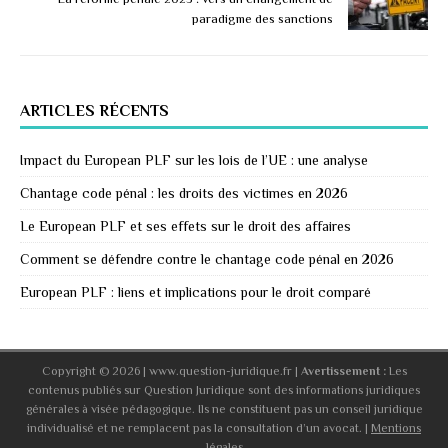
paradigme des sanctions
ARTICLES RÉCENTS
Impact du European PLF sur les lois de l’UE : une analyse
Chantage code pénal : les droits des victimes en 2026
Le European PLF et ses effets sur le droit des affaires
Comment se défendre contre le chantage code pénal en 2026
European PLF : liens et implications pour le droit comparé
Copyright © 2026 | www.question-juridique.fr
|
Avertissement :
Les
contenus publiés sur Question Juridique sont des informations juridiques
générales à visée pédagogique. Ils ne constituent pas un conseil juridique
individualisé et ne remplacent pas la consultation d’un avocat. |
Mentions
légales