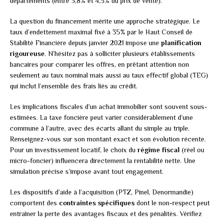
départements (entre 3,8% et 4,5% du prix de vente).
La question du financement mérite une approche stratégique. Le
taux d’endettement maximal fixé à 35% par le Haut Conseil de
Stabilité Financière depuis janvier 2021 impose une
planification
rigoureuse
. N’hésitez pas à solliciter plusieurs établissements
bancaires pour comparer les offres, en prêtant attention non
seulement au taux nominal mais aussi au taux effectif global (TEG)
qui inclut l’ensemble des frais liés au crédit.
Les implications fiscales d’un achat immobilier sont souvent sous-
estimées. La taxe foncière peut varier considérablement d’une
commune à l’autre, avec des écarts allant du simple au triple.
Renseignez-vous sur son montant exact et son évolution récente.
Pour un investissement locatif, le choix du
régime fiscal
(réel ou
micro-foncier) influencera directement la rentabilité nette. Une
simulation précise s’impose avant tout engagement.
Les dispositifs d’aide à l’acquisition (PTZ, Pinel, Denormandie)
comportent des
contraintes spécifiques
dont le non-respect peut
entraîner la perte des avantages fiscaux et des pénalités. Vérifiez