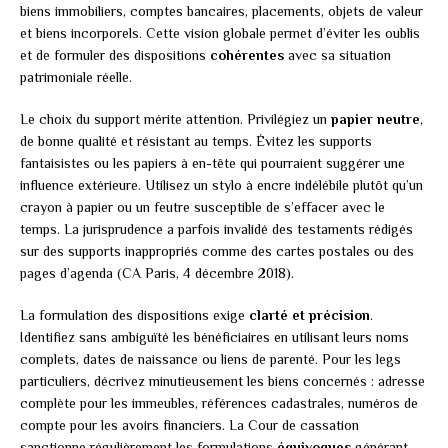
biens immobiliers, comptes bancaires, placements, objets de valeur
et biens incorporels. Cette vision globale permet d’éviter les oublis
et de formuler des dispositions
cohérentes
avec sa situation
patrimoniale réelle.
Le choix du support mérite attention. Privilégiez un
papier neutre
,
de bonne qualité et résistant au temps. Évitez les supports
fantaisistes ou les papiers à en-tête qui pourraient suggérer une
influence extérieure. Utilisez un stylo à encre indélébile plutôt qu’un
crayon à papier ou un feutre susceptible de s’effacer avec le
temps. La jurisprudence a parfois invalidé des testaments rédigés
sur des supports inappropriés comme des cartes postales ou des
pages d’agenda (CA Paris, 4 décembre 2018).
La formulation des dispositions exige
clarté et précision
.
Identifiez sans ambiguïté les bénéficiaires en utilisant leurs noms
complets, dates de naissance ou liens de parenté. Pour les legs
particuliers, décrivez minutieusement les biens concernés : adresse
complète pour les immeubles, références cadastrales, numéros de
compte pour les avoirs financiers. La Cour de cassation
sanctionne régulièrement les formulations
équivoques
générant