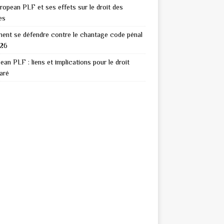
ropean PLF et ses effets sur le droit des
es
nt se défendre contre le chantage code pénal
026
ean PLF : liens et implications pour le droit
aré