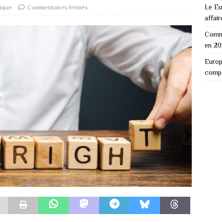
Le Eu
dique
Commentaires fermés
affair
Comme
en 2
Europ
comp