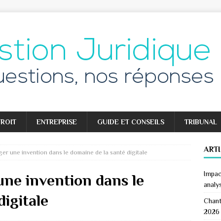
ROIT
ENTREPRISE
GUIDE ET CONSEILS
TRIBUNAL
ART
r une invention dans le domaine de la santé digitale
Impac
ne invention dans le
analy
digitale
Chant
2026