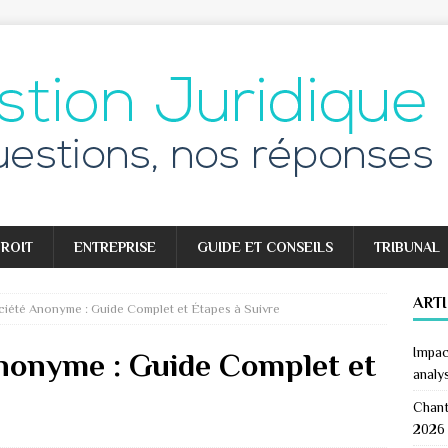
ROIT
ENTREPRISE
GUIDE ET CONSEILS
TRIBUNAL
ART
iété Anonyme : Guide Complet et Étapes à Suivre
Impac
nonyme : Guide Complet et
analy
Chant
2026