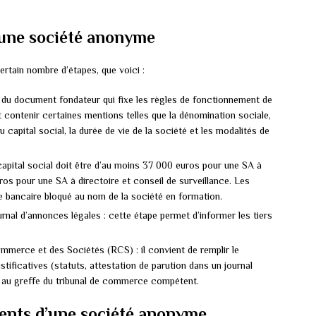
 une société anonyme
ertain nombre d’étapes, que voici :
git du document fondateur qui fixe les règles de fonctionnement de
t contenir certaines mentions telles que la dénomination sociale,
du capital social, la durée de vie de la société et les modalités de
 capital social doit être d’au moins 37 000 euros pour une SA à
ros pour une SA à directoire et conseil de surveillance. Les
 bancaire bloqué au nom de la société en formation.
urnal d’annonces légales : cette étape permet d’informer les tiers
mmerce et des Sociétés (RCS) : il convient de remplir le
ificatives (statuts, attestation de parution dans un journal
er au greffe du tribunal de commerce compétent.
ients d’une société anonyme