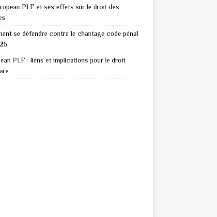
ropean PLF et ses effets sur le droit des
es
nt se défendre contre le chantage code pénal
026
ean PLF : liens et implications pour le droit
aré