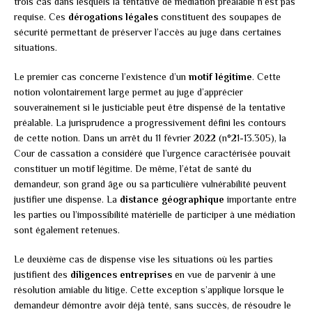
trois cas dans lesquels la tentative de médiation préalable n’est pas
requise. Ces
dérogations légales
constituent des soupapes de
sécurité permettant de préserver l’accès au juge dans certaines
situations.
Le premier cas concerne l’existence d’un
motif légitime
. Cette
notion volontairement large permet au juge d’apprécier
souverainement si le justiciable peut être dispensé de la tentative
préalable. La jurisprudence a progressivement défini les contours
de cette notion. Dans un arrêt du 11 février 2022 (n°21-13.305), la
Cour de cassation a considéré que l’urgence caractérisée pouvait
constituer un motif légitime. De même, l’état de santé du
demandeur, son grand âge ou sa particulière vulnérabilité peuvent
justifier une dispense. La
distance géographique
importante entre
les parties ou l’impossibilité matérielle de participer à une médiation
sont également retenues.
Le deuxième cas de dispense vise les situations où les parties
justifient des
diligences entreprises
en vue de parvenir à une
résolution amiable du litige. Cette exception s’applique lorsque le
demandeur démontre avoir déjà tenté, sans succès, de résoudre le