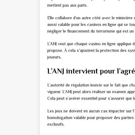
mettent pas aux paris.
Elle collabore d’un autre côté avec le ministère
aussi valable pour les casinos en ligne qui se to
négliger le financement du terrorisme qui est un 
L’ANJ veut que chaque casino en ligne applique de
propose. À cela s’ajoutent la protection des syst
joueurs.
L’ANJ intervient pour l’agr
L’autorité de régulation insiste sur le fait que
vigueur. L’ANJ peut alors réaliser un examen appr
Cela peut s’avérer essentiel pour s’assurer que 
Les jeux ne doivent en aucun cas impacter sur l’o
homologation valable pour proposer des parties 
exclusifs.