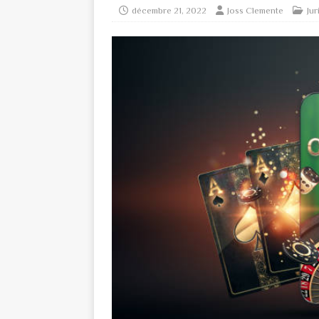
décembre 21, 2022
Joss Clemente
Jur