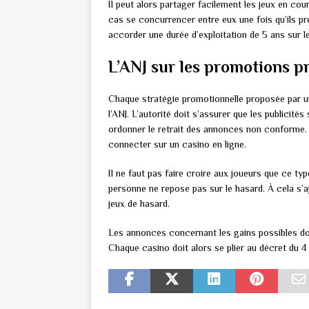
Il peut alors partager facilement les jeux en c
cas se concurrencer entre eux une fois qu’ils pr
accorder une durée d’exploitation de 5 ans sur le
L’ANJ sur les promotions p
Chaque stratégie promotionnelle proposée par un 
l’ANJ. L’autorité doit s’assurer que les publicités
ordonner le retrait des annonces non conforme. 
connecter sur un casino en ligne.
Il ne faut pas faire croire aux joueurs que ce ty
personne ne repose pas sur le hasard. À cela s’a
jeux de hasard.
Les annonces concernant les gains possibles doi
Chaque casino doit alors se plier au décret du