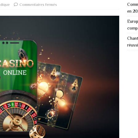
Comme
idique
Commentaires fermés
en 2
Europ
comp
Chant
réuss