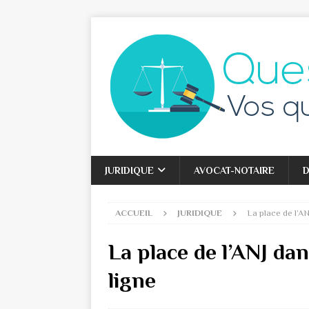
JURIDIQUE
AVOCAT-NOTAIRE
D
ACCUEIL
JURIDIQUE
La place de l’A
La place de l’ANJ da
ligne