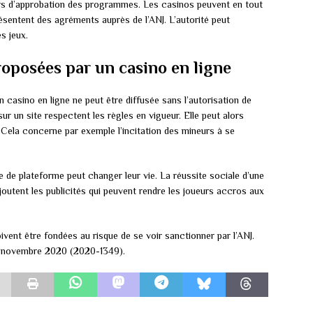
ours d’approbation des programmes. Les casinos peuvent en tout
ésentent des agréments auprès de l’ANJ. L’autorité peut
s jeux.
roposées par un casino en ligne
casino en ligne ne peut être diffusée sans l’autorisation de
 sur un site respectent les règles en vigueur. Elle peut alors
Cela concerne par exemple l’incitation des mineurs à se
pe de plateforme peut changer leur vie. La réussite sociale d’une
joutent les publicités qui peuvent rendre les joueurs accros aux
vent être fondées au risque de se voir sanctionner par l’ANJ.
 4 novembre 2020 (2020-1349).