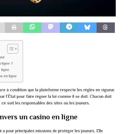
gne
 ligne ?
 ligne
o en ligne
nce à condition que la plateforme respecte les règles en vigueur.
par l’État pour faire régner la loi comme il se doit. Chacun doit
 ce soit les responsables des sites ou les joueurs.
envers un casino en ligne
i a pour principales missions de protéger les joueurs. Elle