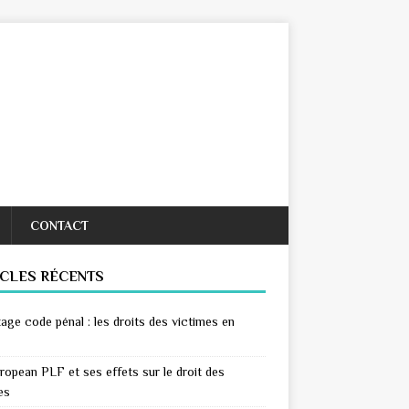
CONTACT
ICLES RÉCENTS
age code pénal : les droits des victimes en
ropean PLF et ses effets sur le droit des
es