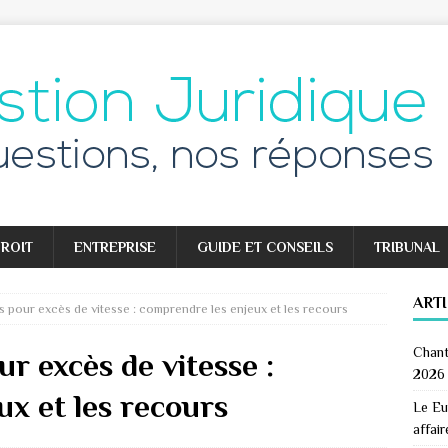
ROIT
ENTREPRISE
GUIDE ET CONSEILS
TRIBUNAL
ART
s pour excès de vitesse : comprendre les enjeux et les recours
Chant
r excès de vitesse :
2026
x et les recours
Le Eu
affair