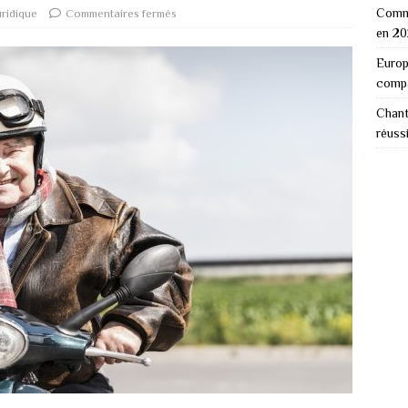
Comme
uridique
Commentaires fermés
en 2
Europ
comp
Chant
réuss