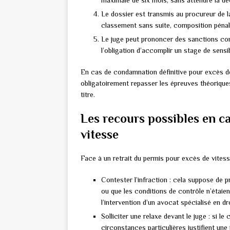
maximale de six mois, sans attendre la dé
Le dossier est transmis au procureur de la
classement sans suite, composition pénale
Le juge peut prononcer des sanctions com
l’obligation d’accomplir un stage de sensibi
En cas de condamnation définitive pour excès de
obligatoirement repasser les épreuves théorique
titre.
Les recours possibles en ca
vitesse
Face à un retrait du permis pour excès de vitess
Contester l’infraction : cela suppose de p
ou que les conditions de contrôle n’étai
l’intervention d’un avocat spécialisé en dr
Solliciter une relaxe devant le juge : si 
circonstances particulières justifient une