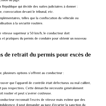
cision du juge.
 République qui décide des suites judiciaires à donner :
, convocation devant le tribunal, etc.
plémentaires, telles que la confiscation du véhicule ou
lisation à la sécurité routière.
 vitesse supérieur à 50 km/h, le conducteur doit
s et pratiques du permis de conduire pour obtenir un nouveau
s de retrait du permis pour excès de
e, plusieurs options s’offrent au conducteur :
rouver que l’appareil de contrôle était défectueux ou mal calibré,
ent pas respectées. Cette démarche nécessite généralement
oit routier et peut s’avérer coûteuse.
le conducteur reconnaît l’excès de vitesse mais estime que des
 indulgence, il peut demander au juge d’écarter la sanction du