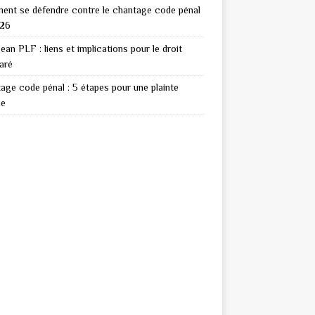
nt se défendre contre le chantage code pénal
026
ean PLF : liens et implications pour le droit
aré
age code pénal : 5 étapes pour une plainte
ie