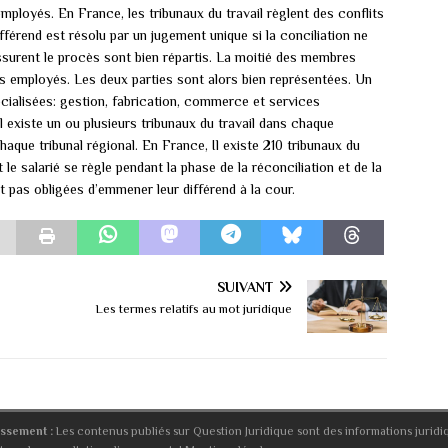
employés. En France, les tribunaux du travail règlent des conflits
différend est résolu par un jugement unique si la conciliation ne
 assurent le procès sont bien répartis. La moitié des membres
es employés. Les deux parties sont alors bien représentées. Un
pécialisées: gestion, fabrication, commerce et services
l existe un ou plusieurs tribunaux du travail dans chaque
aque tribunal régional. En France, Il existe 210 tribunaux du
et le salarié se règle pendant la phase de la réconciliation et de la
t pas obligées d’emmener leur différend à la cour.
SUIVANT
Les termes relatifs au mot juridique
issement :
Les contenus publiés sur Question Juridique sont des informations juridi