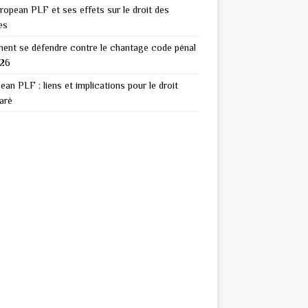
ropean PLF et ses effets sur le droit des
es
nt se défendre contre le chantage code pénal
026
ean PLF : liens et implications pour le droit
aré