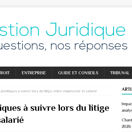
ROIT
ENTREPRISE
GUIDE ET CONSEILS
TRIBUNAL
ART
uridiques à suivre lors du litige entre employeur et salarié
Impac
ques à suivre lors du litige
analy
alarié
Chant
2026