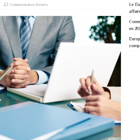
Le Eu
Commentaires fermés
affair
Comme
en 2
Europ
comp