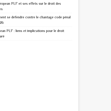
ropean PLF et ses effets sur le droit des
es
nt se défendre contre le chantage code pénal
026
ean PLF : liens et implications pour le droit
aré