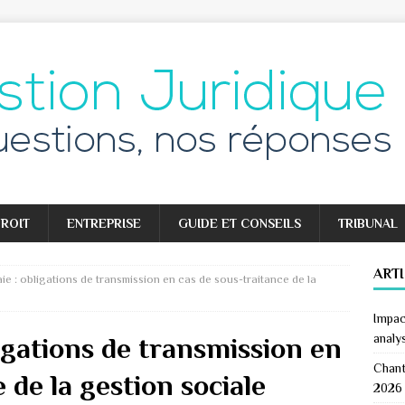
ROIT
ENTREPRISE
GUIDE ET CONSEILS
TRIBUNAL
ART
ie : obligations de transmission en cas de sous-traitance de la
Impac
analy
ligations de transmission en
Chant
 de la gestion sociale
2026