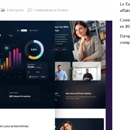
Le Eu
Entreprise
Commentaires fermés
affair
Comme
en 2
Europ
comp