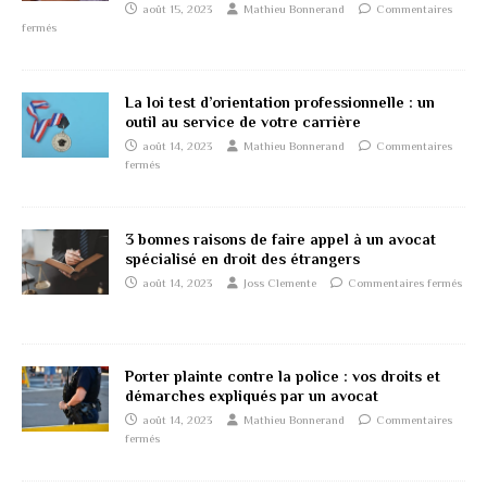
août 15, 2023
Mathieu Bonnerand
Commentaires
fermés
La loi test d’orientation professionnelle : un
outil au service de votre carrière
août 14, 2023
Mathieu Bonnerand
Commentaires
fermés
3 bonnes raisons de faire appel à un avocat
spécialisé en droit des étrangers
août 14, 2023
Joss Clemente
Commentaires fermés
Porter plainte contre la police : vos droits et
démarches expliqués par un avocat
août 14, 2023
Mathieu Bonnerand
Commentaires
fermés