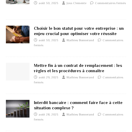
août 30, 2023
Joss Clemente
Commentaires fermés
Choisir le bon statut pour votre entreprise : un
enjeu crucial pour optimiser votre réussite
août 30, 2023
Mathieu Bonnerand
Commentaires
fermés
Mettre fin à un contrat de remplacement : les
règles et les procédures à connaître
août 29, 2023
Mathieu Bonnerand
Commentaires
fermés
Interdit bancaire : comment faire face à cette
situation complexe ?
août 28, 2023
Mathieu Bonnerand
Commentaires
fermés