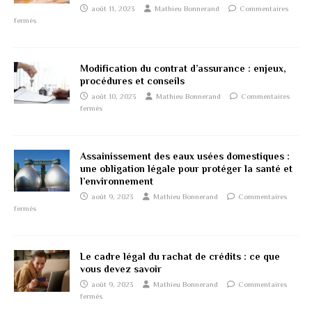
août 11, 2023
Mathieu Bonnerand
Commentaires
fermés
Modification du contrat d’assurance : enjeux,
procédures et conseils
août 10, 2023
Mathieu Bonnerand
Commentaires
fermés
Assainissement des eaux usées domestiques :
une obligation légale pour protéger la santé et
l’environnement
août 9, 2023
Mathieu Bonnerand
Commentaires
fermés
Le cadre légal du rachat de crédits : ce que
vous devez savoir
août 9, 2023
Mathieu Bonnerand
Commentaires
fermés