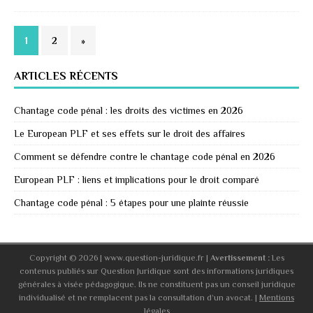
1
2
»
ARTICLES RÉCENTS
Chantage code pénal : les droits des victimes en 2026
Le European PLF et ses effets sur le droit des affaires
Comment se défendre contre le chantage code pénal en 2026
European PLF : liens et implications pour le droit comparé
Chantage code pénal : 5 étapes pour une plainte réussie
Copyright © 2026 | www.question-juridique.fr
|
Avertissement :
Les
contenus publiés sur Question Juridique sont des informations juridiques
générales à visée pédagogique. Ils ne constituent pas un conseil juridique
individualisé et ne remplacent pas la consultation d’un avocat. |
Mentions
légales