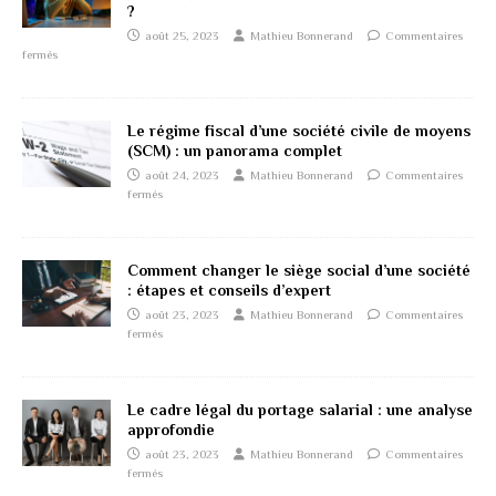
?
août 25, 2023
Mathieu Bonnerand
Commentaires
fermés
Le régime fiscal d’une société civile de moyens
(SCM) : un panorama complet
août 24, 2023
Mathieu Bonnerand
Commentaires
fermés
Comment changer le siège social d’une société
: étapes et conseils d’expert
août 23, 2023
Mathieu Bonnerand
Commentaires
fermés
Le cadre légal du portage salarial : une analyse
approfondie
août 23, 2023
Mathieu Bonnerand
Commentaires
fermés