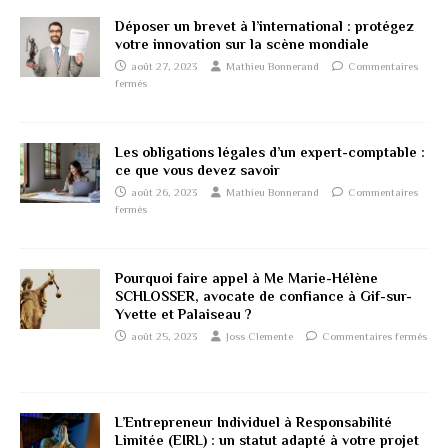
Déposer un brevet à l’international : protégez
votre innovation sur la scène mondiale
août 27, 2023
Mathieu Bonnerand
Commentaires
fermés
Les obligations légales d’un expert-comptable :
ce que vous devez savoir
août 26, 2023
Mathieu Bonnerand
Commentaires
fermés
Pourquoi faire appel à Me Marie-Hélène
SCHLOSSER, avocate de confiance à Gif-sur-
Yvette et Palaiseau ?
août 25, 2023
Joss Clemente
Commentaires fermés
L’Entrepreneur Individuel à Responsabilité
Limitée (EIRL) : un statut adapté à votre projet