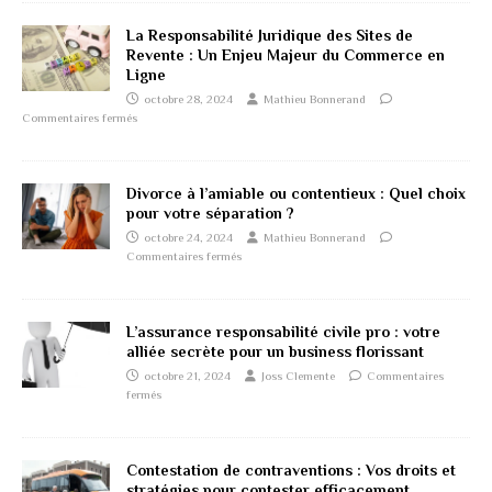
La Responsabilité Juridique des Sites de
Revente : Un Enjeu Majeur du Commerce en
Ligne
octobre 28, 2024
Mathieu Bonnerand
Commentaires fermés
Divorce à l’amiable ou contentieux : Quel choix
pour votre séparation ?
octobre 24, 2024
Mathieu Bonnerand
Commentaires fermés
L’assurance responsabilité civile pro : votre
alliée secrète pour un business florissant
octobre 21, 2024
Joss Clemente
Commentaires
fermés
Contestation de contraventions : Vos droits et
stratégies pour contester efficacement