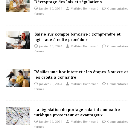
Décryptage des lois et régulations
janvier 30, 2024
Mathieu Bonnerand
Commentaires
fermés
Saisie sur compte bancaire : comprendre et
agir face à cette procédure
janvier 30, 2024
Mathieu Bonnerand
Commentaires
fermés
Résilier une box internet : les étapes à suivre et
les droits à connaître
janvier 28, 2024
Mathieu Bonnerand
Commentaires
fermés
La législation du portage salarial : un cadre
juridique protecteur et avantageux
janvier 26, 2024
Mathieu Bonnerand
Commentaires
fermés