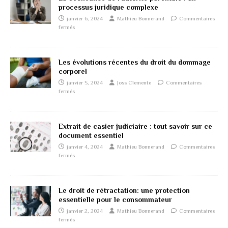
processus juridique complexe
janvier 6, 2024
Mathieu Bonnerand
Commentaires
fermés
Les évolutions récentes du droit du dommage
corporel
janvier 5, 2024
Joss Clemente
Commentaires
fermés
Extrait de casier judiciaire : tout savoir sur ce
document essentiel
janvier 4, 2024
Mathieu Bonnerand
Commentaires
fermés
Le droit de rétractation: une protection
essentielle pour le consommateur
janvier 2, 2024
Mathieu Bonnerand
Commentaires
fermés