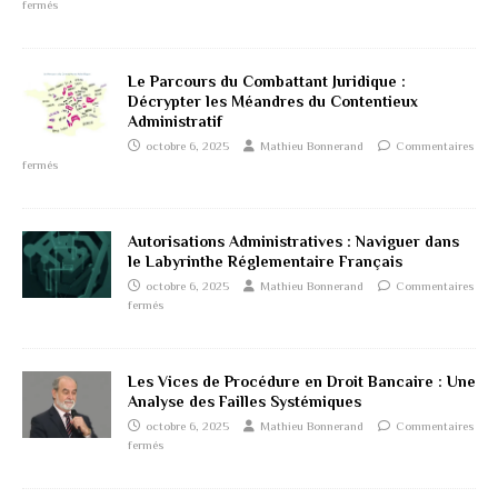
fermés
Le Parcours du Combattant Juridique :
Décrypter les Méandres du Contentieux
Administratif
octobre 6, 2025
Mathieu Bonnerand
Commentaires
fermés
Autorisations Administratives : Naviguer dans
le Labyrinthe Réglementaire Français
octobre 6, 2025
Mathieu Bonnerand
Commentaires
fermés
Les Vices de Procédure en Droit Bancaire : Une
Analyse des Failles Systémiques
octobre 6, 2025
Mathieu Bonnerand
Commentaires
fermés