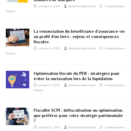
octobre 9, 2025
Mathieu Bonnerand
Commentaires
fermés
La renonciation du bénéficiaire d’assurance vie
au profit d’un tiers : enjeux et conséquences
fiscales
octobre 8, 2025
Mathieu Bonnerand
Commentaires
fermés
Optimisation fiscale du PER : stratégies pour
éviter la surtaxation lors de la liquidation
octobre 7, 2025
Mathieu Bonnerand
Commentaires
fermés
Fiscalité SCPI : défiscalisation ou optimisation,
que préférer pour votre stratégie patrimoniale
?
octobre 6, 2025
Mathieu Bonnerand
Commentaires