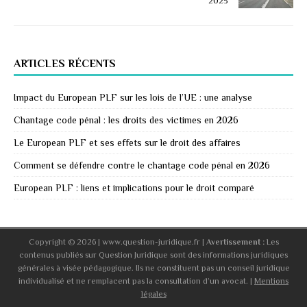
2025
ARTICLES RÉCENTS
Impact du European PLF sur les lois de l’UE : une analyse
Chantage code pénal : les droits des victimes en 2026
Le European PLF et ses effets sur le droit des affaires
Comment se défendre contre le chantage code pénal en 2026
European PLF : liens et implications pour le droit comparé
Copyright © 2026 | www.question-juridique.fr
|
Avertissement :
Les
contenus publiés sur Question Juridique sont des informations juridiques
générales à visée pédagogique. Ils ne constituent pas un conseil juridique
individualisé et ne remplacent pas la consultation d’un avocat. |
Mentions
légales